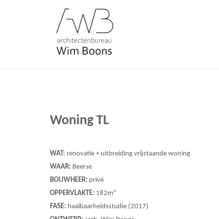
Skip
Home
to
content
Woning TL
WAT:
renovatie + uitbreiding vrijstaande woning
WAAR:
Beerse
BOUWHEER:
privé
OPPERVLAKTE:
182m²
FASE:
haalbaarheidsstudie (2017)